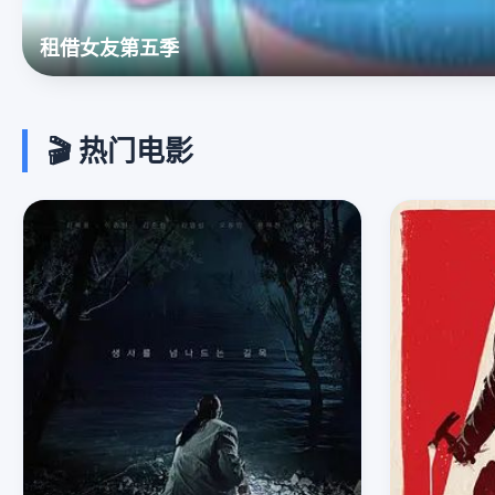
绯色潮汐
🎬 热门电影