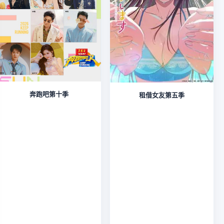
奔跑吧第十季
租借女友第五季